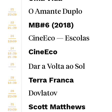
21
O Amante Duplo
21h30
22
MB#6 (2018)
21:30
24
CineEco — Escolas
10h00
24
CineEco
18:30
21:30
25
Dar a Volta ao Sol
-
28
Terra Franca
18:30
28
Dovlatov
21h30
31
Scott Matthews
21h30