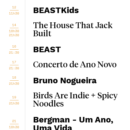
12
BEASTKids
11h30
The House That Jack
14
18h30
Built
21h30
16
BEAST
21:30
17
Concerto de Ano Novo
21:30
18
Bruno Nogueira
21h30
Birds Are Indie + Spicy
19
Noodles
21h30
Bergman - Um Ano,
21
Uma Vida
18h30