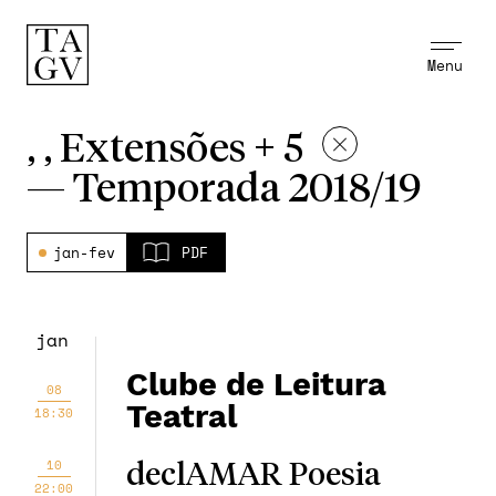
Menu
, , Extensões + 5
—
Temporada 2018/19
jan-fev
PDF
jan
Clube de Leitura
08
Teatral
18:30
10
declAMAR Poesia
22:00