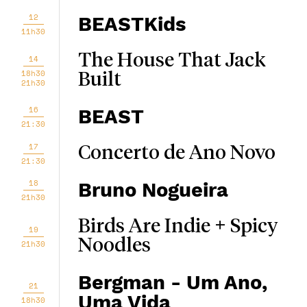
12
BEASTKids
11h30
The House That Jack
14
18h30
Built
21h30
16
BEAST
21:30
17
Concerto de Ano Novo
21:30
18
Bruno Nogueira
21h30
Birds Are Indie + Spicy
19
Noodles
21h30
Bergman - Um Ano,
21
Uma Vida
18h30