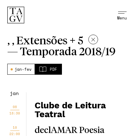
Menu
, , Extensões + 5
—
Temporada 2018/19
jan-fev
PDF
jan
Clube de Leitura
08
Teatral
18:30
10
declAMAR Poesia
22:00