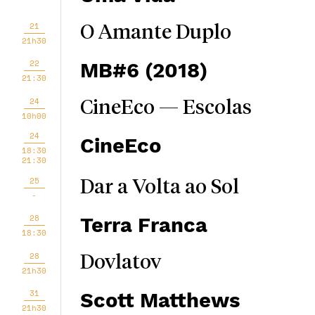
21
O Amante Duplo
21h30
22
MB#6 (2018)
21:30
24
CineEco — Escolas
10h00
24
CineEco
18:30
21:30
25
Dar a Volta ao Sol
-
28
Terra Franca
18:30
28
Dovlatov
21h30
31
Scott Matthews
21h30