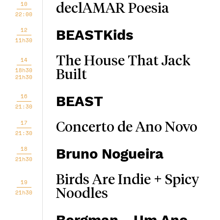
10
declAMAR Poesia
22:00
12
BEASTKids
11h30
The House That Jack
14
18h30
Built
21h30
16
BEAST
21:30
17
Concerto de Ano Novo
21:30
18
Bruno Nogueira
21h30
Birds Are Indie + Spicy
19
Noodles
21h30