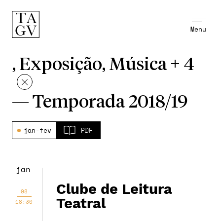
Menu
, Exposição, Música + 4
—
Temporada 2018/19
jan-fev
PDF
jan
Clube de Leitura
08
Teatral
18:30