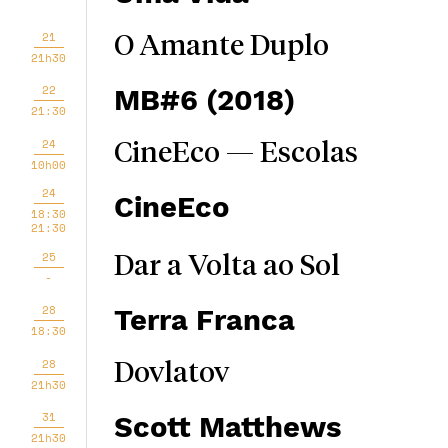
21
O Amante Duplo
21h30
22
MB#6 (2018)
21:30
24
CineEco — Escolas
10h00
24
CineEco
18:30
21:30
25
Dar a Volta ao Sol
-
28
Terra Franca
18:30
28
Dovlatov
21h30
31
Scott Matthews
21h30