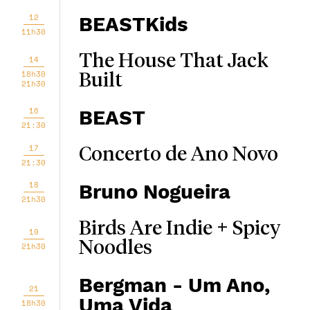
12
BEASTKids
11h30
The House That Jack
14
18h30
Built
21h30
16
BEAST
21:30
17
Concerto de Ano Novo
21:30
18
Bruno Nogueira
21h30
Birds Are Indie + Spicy
19
Noodles
21h30
Bergman - Um Ano,
21
Uma Vida
18h30