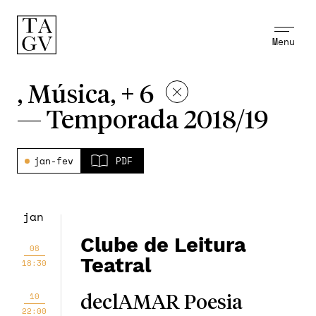
Menu
, Música, + 6
—
Temporada 2018/19
jan-fev
PDF
jan
Clube de Leitura
08
Teatral
18:30
10
declAMAR Poesia
22:00