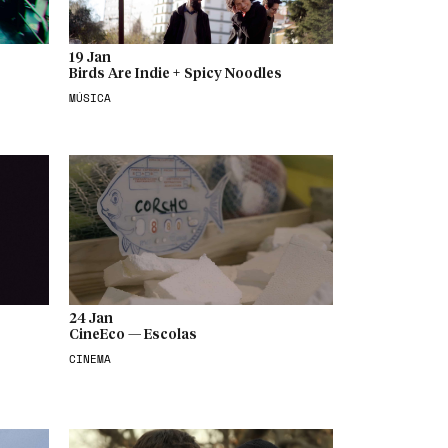
19 Jan
Birds Are Indie + Spicy Noodles
MÚSICA
24 Jan
CineEco — Escolas
CINEMA