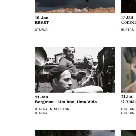
16 Jan
17 Jan
BEAST
Concer
CINEMA
MÚSICA
21 Jan
21 Jan
Bergman - Um Ano, Uma Vida
O Aman
CINEMA À SEGUNDA,
CINEMA 
CINEMA
CINEMA