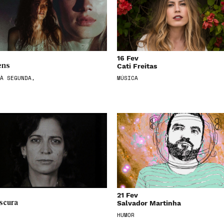
16 Fev
Cati Freitas
ens
À SEGUNDA,
MÚSICA
21 Fev
Salvador Martinha
scura
HUMOR