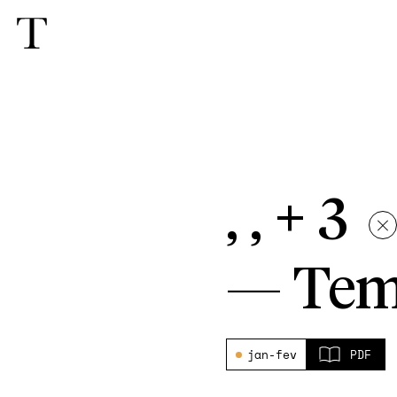
, , + 3
—
Tem
jan-fev
PDF