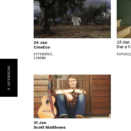
24 Jan
25 Jan
CineEco
Dar a V
EXTENSÕES,
EXPOSIÇ
CINEMA
S
CATEGORIA
4
31 Jan
Scott Matthews