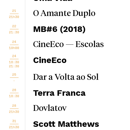
21
O Amante Duplo
21h30
22
MB#6 (2018)
21:30
24
CineEco — Escolas
10h00
24
CineEco
18:30
21:30
25
Dar a Volta ao Sol
-
28
Terra Franca
18:30
28
Dovlatov
21h30
31
Scott Matthews
21h30