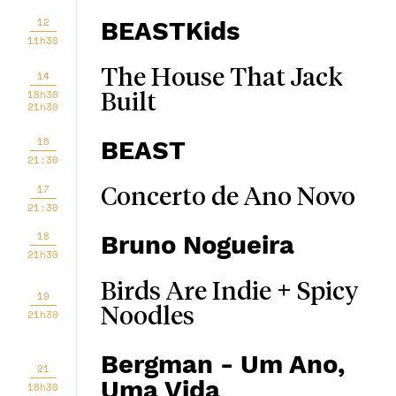
12
BEASTKids
11h30
The House That Jack
14
18h30
Built
21h30
16
BEAST
21:30
17
Concerto de Ano Novo
21:30
18
Bruno Nogueira
21h30
Birds Are Indie + Spicy
19
Noodles
21h30
Bergman - Um Ano,
21
Uma Vida
18h30