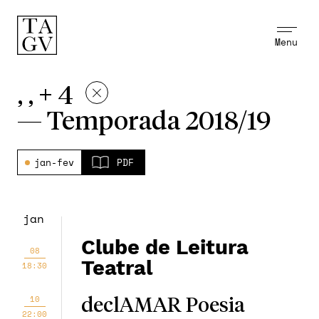
Menu
, , + 4
—
Temporada 2018/19
jan-fev
PDF
jan
Clube de Leitura
08
Teatral
18:30
10
declAMAR Poesia
22:00