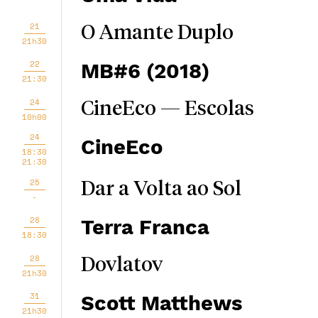
21
O Amante Duplo
21h30
22
MB#6 (2018)
21:30
24
CineEco — Escolas
10h00
24
CineEco
18:30
21:30
25
Dar a Volta ao Sol
-
28
Terra Franca
18:30
28
Dovlatov
21h30
31
Scott Matthews
21h30