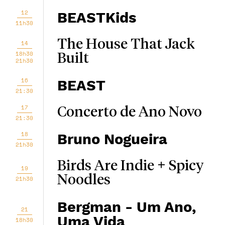
12
BEASTKids
11h30
The House That Jack
14
18h30
Built
21h30
16
BEAST
21:30
17
Concerto de Ano Novo
21:30
18
Bruno Nogueira
21h30
Birds Are Indie + Spicy
19
Noodles
21h30
Bergman - Um Ano,
21
Uma Vida
18h30