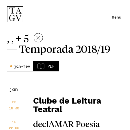
Menu
, , + 5
—
Temporada 2018/19
jan-fev
PDF
jan
Clube de Leitura
08
Teatral
18:30
10
declAMAR Poesia
22:00