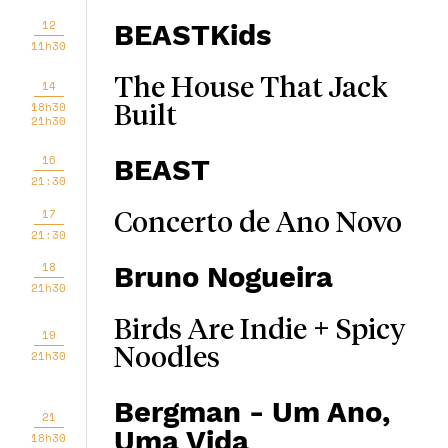
12
BEASTKids
11h30
The House That Jack
14
18h30
Built
21h30
16
BEAST
21:30
17
Concerto de Ano Novo
21:30
18
Bruno Nogueira
21h30
Birds Are Indie + Spicy
19
Noodles
21h30
Bergman - Um Ano,
21
Uma Vida
18h30