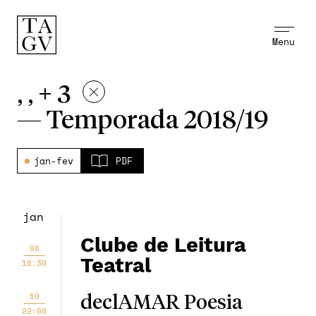
Menu
, , + 3
—
Temporada 2018/19
jan-fev
PDF
jan
Clube de Leitura
08
Teatral
18:30
10
declAMAR Poesia
22:00