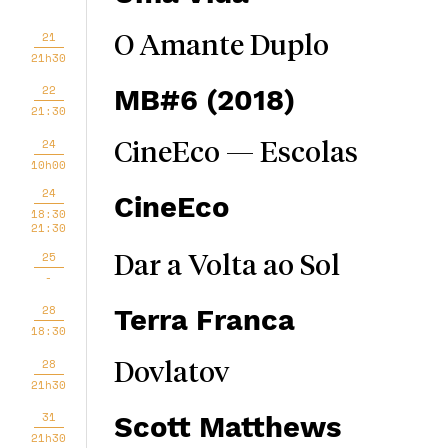
21
O Amante Duplo
21h30
22
MB#6 (2018)
21:30
24
CineEco — Escolas
10h00
24
CineEco
18:30
21:30
25
Dar a Volta ao Sol
-
28
Terra Franca
18:30
28
Dovlatov
21h30
31
Scott Matthews
21h30