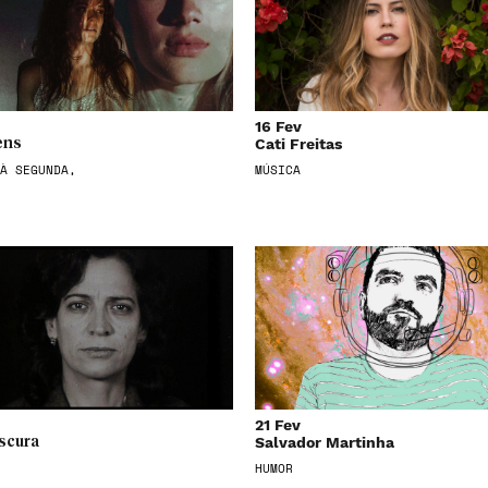
16 Fev
Cati Freitas
ens
À SEGUNDA,
MÚSICA
21 Fev
Salvador Martinha
scura
HUMOR