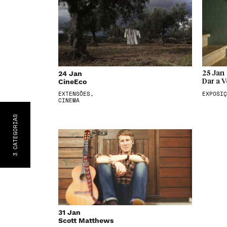
24 Jan
25 Jan
CineEco
Dar a V
EXTENSÕES,
EXPOSIÇ
CINEMA
S
CATEGORIA
3
31 Jan
Scott Matthews