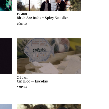
19 Jan
Birds Are Indie + Spicy Noodles
MÚSICA
24 Jan
CineEco — Escolas
CINEMA