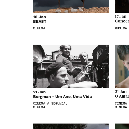
16 Jan
17 Jan
BEAST
Concer
CINEMA
MÚSICA
21 Jan
21 Jan
Bergman - Um Ano, Uma Vida
O Aman
CINEMA À SEGUNDA,
CINEMA 
CINEMA
CINEMA