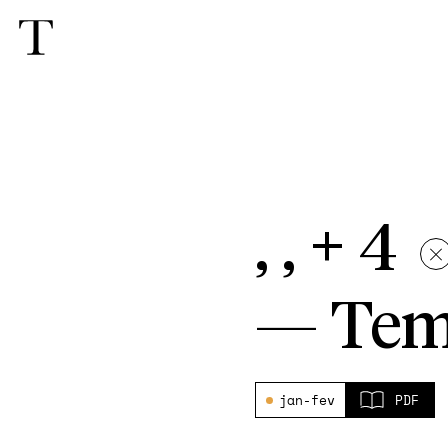
, , + 4
—
Tem
jan-fev
PDF