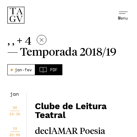
Menu
, , + 4
—
Temporada 2018/19
jan-fev
PDF
jan
Clube de Leitura
08
Teatral
18:30
10
declAMAR Poesia
22:00