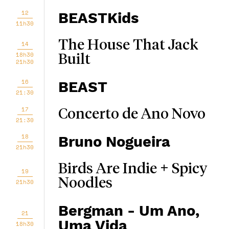
12
BEASTKids
11h30
The House That Jack
14
18h30
Built
21h30
16
BEAST
21:30
17
Concerto de Ano Novo
21:30
18
Bruno Nogueira
21h30
Birds Are Indie + Spicy
19
Noodles
21h30
Bergman - Um Ano,
21
Uma Vida
18h30