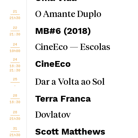
21
O Amante Duplo
21h30
22
MB#6 (2018)
21:30
24
CineEco — Escolas
10h00
24
CineEco
18:30
21:30
25
Dar a Volta ao Sol
-
28
Terra Franca
18:30
28
Dovlatov
21h30
31
Scott Matthews
21h30