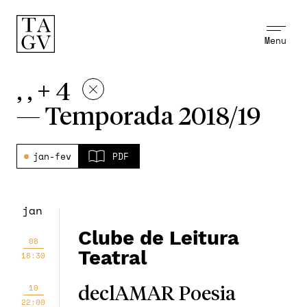
Menu
, , + 4
—
Temporada 2018/19
jan-fev
PDF
jan
Clube de Leitura
08
Teatral
18:30
10
declAMAR Poesia
22:00