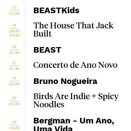
12
BEASTKids
11h30
The House That Jack
14
18h30
Built
21h30
16
BEAST
21:30
17
Concerto de Ano Novo
21:30
18
Bruno Nogueira
21h30
Birds Are Indie + Spicy
19
Noodles
21h30
Bergman - Um Ano,
21
Uma Vida
18h30