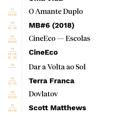
21
O Amante Duplo
21h30
22
MB#6 (2018)
21:30
24
CineEco — Escolas
10h00
24
CineEco
18:30
21:30
25
Dar a Volta ao Sol
-
28
Terra Franca
18:30
28
Dovlatov
21h30
31
Scott Matthews
21h30