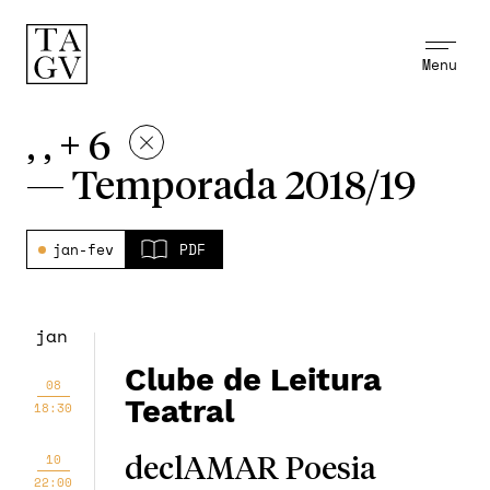
Menu
, , + 6
—
Temporada 2018/19
jan-fev
PDF
jan
Clube de Leitura
08
Teatral
18:30
10
declAMAR Poesia
22:00