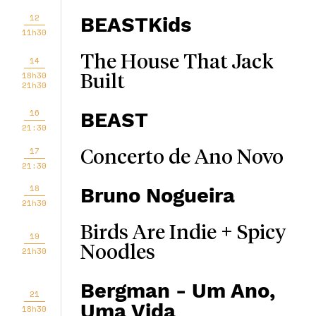
12
BEASTKids
11h30
The House That Jack
14
18h30
Built
21h30
16
BEAST
21:30
17
Concerto de Ano Novo
21:30
18
Bruno Nogueira
21h30
Birds Are Indie + Spicy
19
Noodles
21h30
Bergman - Um Ano,
21
Uma Vida
18h30