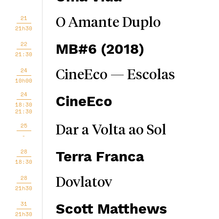
21
O Amante Duplo
21h30
22
MB#6 (2018)
21:30
24
CineEco — Escolas
10h00
24
CineEco
18:30
21:30
25
Dar a Volta ao Sol
-
28
Terra Franca
18:30
28
Dovlatov
21h30
31
Scott Matthews
21h30