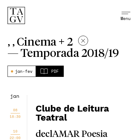
Menu
, , Cinema + 2
—
Temporada 2018/19
jan-fev
PDF
jan
Clube de Leitura
08
Teatral
18:30
10
declAMAR Poesia
22:00