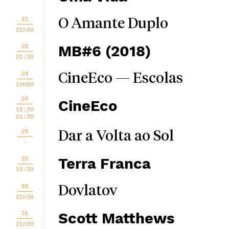
21
O Amante Duplo
21h30
22
MB#6 (2018)
21:30
24
CineEco — Escolas
10h00
24
CineEco
18:30
21:30
25
Dar a Volta ao Sol
-
28
Terra Franca
18:30
28
Dovlatov
21h30
31
Scott Matthews
21h30