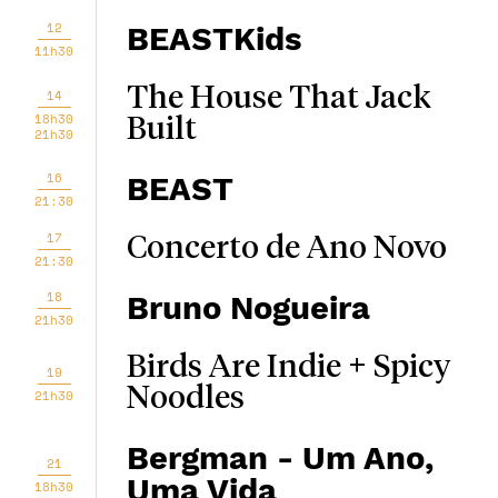
12
BEASTKids
11h30
The House That Jack
14
18h30
Built
21h30
16
BEAST
21:30
17
Concerto de Ano Novo
21:30
18
Bruno Nogueira
21h30
Birds Are Indie + Spicy
19
Noodles
21h30
Bergman - Um Ano,
21
Uma Vida
18h30