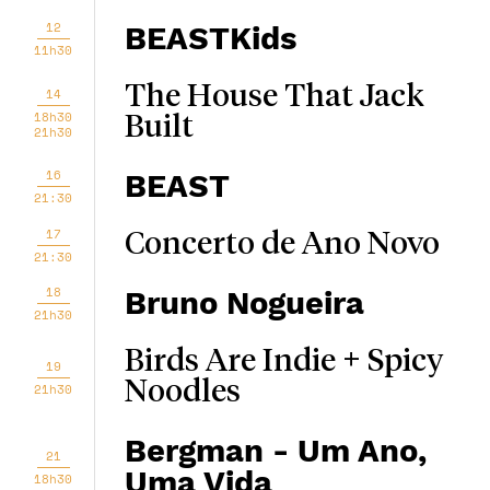
12
BEASTKids
11h30
The House That Jack
14
18h30
Built
21h30
16
BEAST
21:30
17
Concerto de Ano Novo
21:30
18
Bruno Nogueira
21h30
Birds Are Indie + Spicy
19
Noodles
21h30
Bergman - Um Ano,
21
Uma Vida
18h30