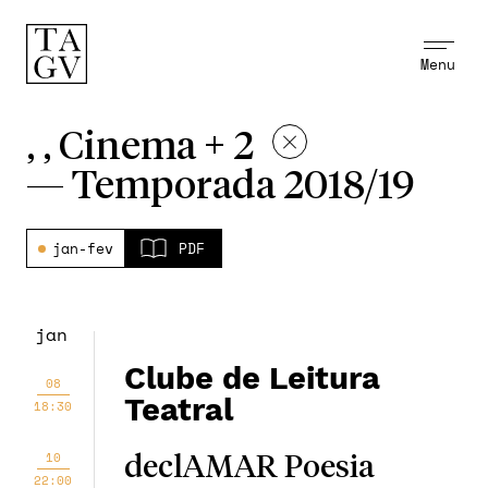
Menu
, , Cinema + 2
—
Temporada 2018/19
jan-fev
PDF
jan
Clube de Leitura
08
Teatral
18:30
10
declAMAR Poesia
22:00