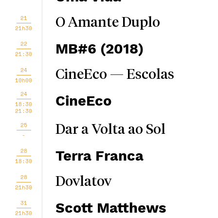
21
O Amante Duplo
21h30
22
MB#6 (2018)
21:30
24
CineEco — Escolas
10h00
24
CineEco
18:30
21:30
25
Dar a Volta ao Sol
-
28
Terra Franca
18:30
28
Dovlatov
21h30
31
Scott Matthews
21h30