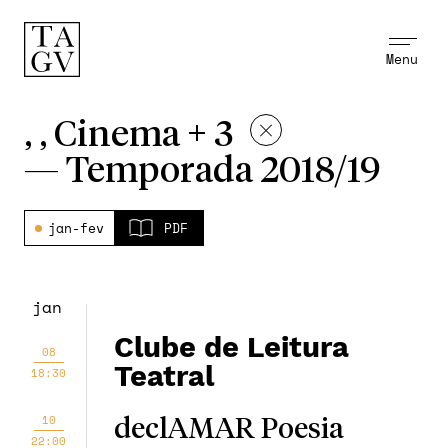
Menu
, , Cinema + 3
—
Temporada 2018/19
jan-fev
PDF
jan
Clube de Leitura
08
Teatral
18:30
10
declAMAR Poesia
22:00