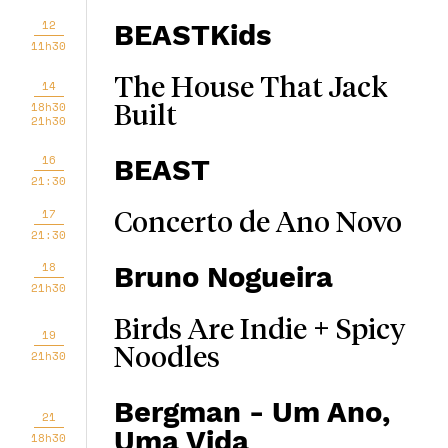
12
BEASTKids
11h30
The House That Jack
14
18h30
Built
21h30
16
BEAST
21:30
17
Concerto de Ano Novo
21:30
18
Bruno Nogueira
21h30
Birds Are Indie + Spicy
19
Noodles
21h30
Bergman - Um Ano,
21
Uma Vida
18h30