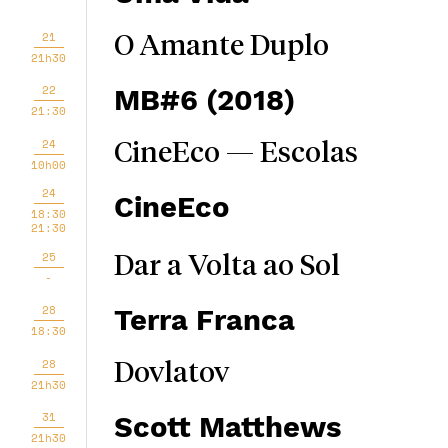
21
O Amante Duplo
21h30
22
MB#6 (2018)
21:30
24
CineEco — Escolas
10h00
24
CineEco
18:30
21:30
25
Dar a Volta ao Sol
-
28
Terra Franca
18:30
28
Dovlatov
21h30
31
Scott Matthews
21h30