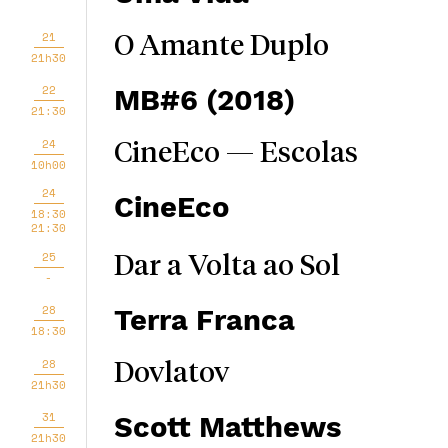
21
O Amante Duplo
21h30
22
MB#6 (2018)
21:30
24
CineEco — Escolas
10h00
24
CineEco
18:30
21:30
25
Dar a Volta ao Sol
-
28
Terra Franca
18:30
28
Dovlatov
21h30
31
Scott Matthews
21h30