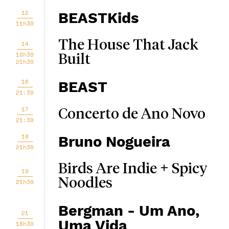
12
BEASTKids
11h30
The House That Jack
14
18h30
Built
21h30
16
BEAST
21:30
17
Concerto de Ano Novo
21:30
18
Bruno Nogueira
21h30
Birds Are Indie + Spicy
19
Noodles
21h30
Bergman - Um Ano,
21
Uma Vida
18h30