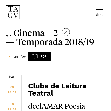
Menu
, , Cinema + 2
—
Temporada 2018/19
jan-fev
PDF
jan
Clube de Leitura
08
Teatral
18:30
10
declAMAR Poesia
22:00