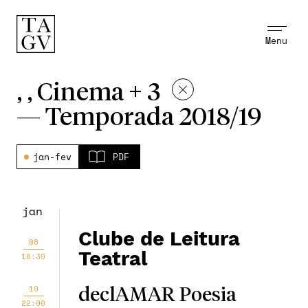
Menu
, , Cinema + 3
—
Temporada 2018/19
jan-fev
PDF
jan
Clube de Leitura
08
Teatral
18:30
10
declAMAR Poesia
22:00