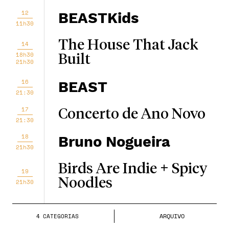
12
BEASTKids
11h30
The House That Jack
14
18h30
Built
21h30
16
BEAST
21:30
17
Concerto de Ano Novo
21:30
18
Bruno Nogueira
21h30
Birds Are Indie + Spicy
19
Noodles
21h30
Bergman - Um Ano,
21
ARQUIVO
4
CATEGORIA
S
Uma Vida
18h30