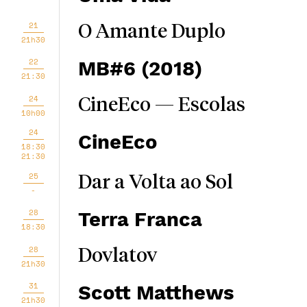
21
O Amante Duplo
21h30
22
MB#6 (2018)
21:30
24
CineEco — Escolas
10h00
24
CineEco
18:30
21:30
25
Dar a Volta ao Sol
-
28
Terra Franca
18:30
28
Dovlatov
21h30
31
Scott Matthews
21h30