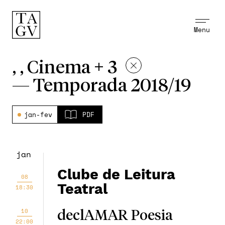
Menu
, , Cinema + 3
—
Temporada 2018/19
jan-fev
PDF
jan
Clube de Leitura
08
Teatral
18:30
10
declAMAR Poesia
22:00