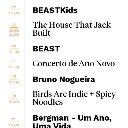
12
BEASTKids
11h30
The House That Jack
14
18h30
Built
21h30
16
BEAST
21:30
17
Concerto de Ano Novo
21:30
18
Bruno Nogueira
21h30
Birds Are Indie + Spicy
19
Noodles
21h30
Bergman - Um Ano,
21
Uma Vida
18h30