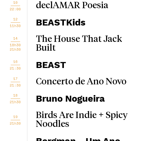
10
declAMAR Poesia
22:00
12
BEASTKids
11h30
The House That Jack
14
18h30
Built
21h30
16
BEAST
21:30
17
Concerto de Ano Novo
21:30
18
Bruno Nogueira
21h30
Birds Are Indie + Spicy
19
Noodles
21h30