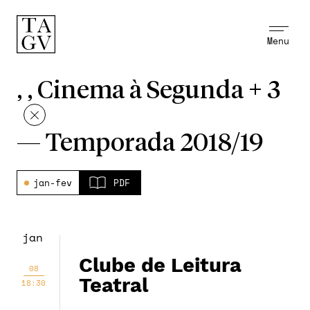
Menu
, , Cinema à Segunda + 3
—
Temporada 2018/19
jan-fev
PDF
jan
Clube de Leitura
08
Teatral
18:30