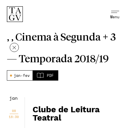
Menu
, , Cinema à Segunda + 3
—
Temporada 2018/19
jan-fev
PDF
jan
Clube de Leitura
08
Teatral
18:30