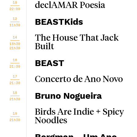
10
declAMAR Poesia
22:00
12
BEASTKids
11h30
The House That Jack
14
18h30
Built
21h30
16
BEAST
21:30
17
Concerto de Ano Novo
21:30
18
Bruno Nogueira
21h30
Birds Are Indie + Spicy
19
Noodles
21h30