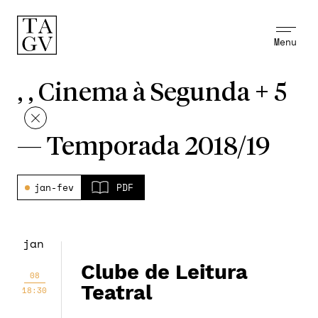
Menu
, , Cinema à Segunda + 5
—
Temporada 2018/19
jan-fev
PDF
jan
Clube de Leitura
08
Teatral
18:30