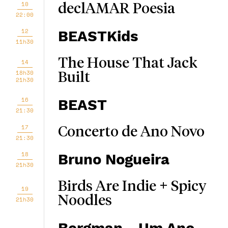
10
declAMAR Poesia
22:00
12
BEASTKids
11h30
The House That Jack
14
18h30
Built
21h30
16
BEAST
21:30
17
Concerto de Ano Novo
21:30
18
Bruno Nogueira
21h30
Birds Are Indie + Spicy
19
Noodles
21h30