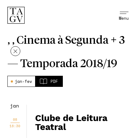
Menu
, , Cinema à Segunda + 3
—
Temporada 2018/19
jan-fev
PDF
jan
Clube de Leitura
08
Teatral
18:30