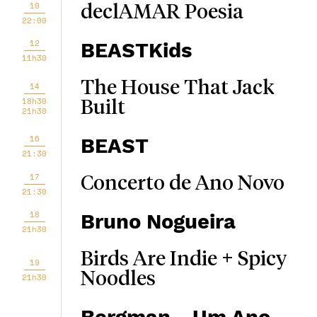
10
declAMAR Poesia
22:00
12
BEASTKids
11h30
The House That Jack
14
18h30
Built
21h30
16
BEAST
21:30
17
Concerto de Ano Novo
21:30
18
Bruno Nogueira
21h30
Birds Are Indie + Spicy
19
Noodles
21h30