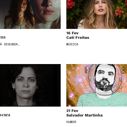
16 Fev
Cati Freitas
ens
À SEGUNDA,
MÚSICA
21 Fev
Salvador Martinha
scura
HUMOR