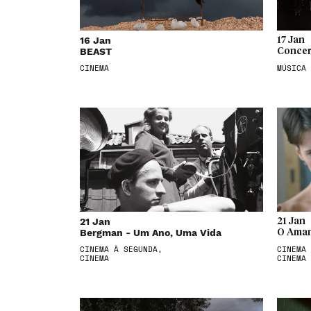
16 Jan
17 Jan
BEAST
Concer
CINEMA
MÚSICA
21 Jan
21 Jan
Bergman - Um Ano, Uma Vida
O Aman
CINEMA À SEGUNDA,
CINEMA 
CINEMA
CINEMA