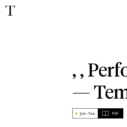
, , Pe
—
Tem
jan-fev
PDF