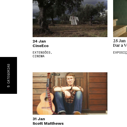
24 Jan
25 Jan
CineEco
Dar a V
EXTENSÕES,
EXPOSIÇ
CINEMA
S
CATEGORIA
5
31 Jan
Scott Matthews