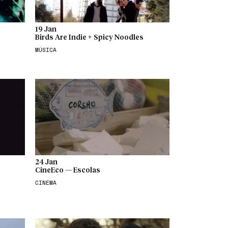
19 Jan
Birds Are Indie + Spicy Noodles
MÚSICA
24 Jan
CineEco — Escolas
CINEMA