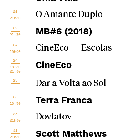
21
O Amante Duplo
21h30
22
MB#6 (2018)
21:30
24
CineEco — Escolas
10h00
24
CineEco
18:30
21:30
25
Dar a Volta ao Sol
-
28
Terra Franca
18:30
28
Dovlatov
21h30
31
Scott Matthews
21h30