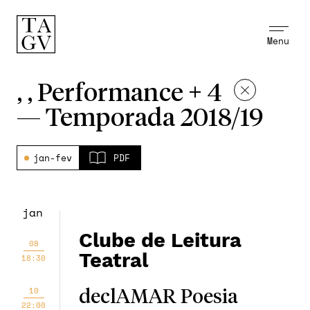
Menu
, , Performance + 4
—
Temporada 2018/19
jan-fev
PDF
jan
Clube de Leitura
08
Teatral
18:30
10
declAMAR Poesia
22:00