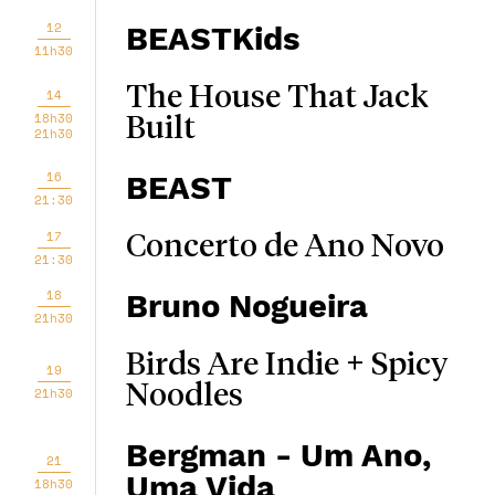
12
BEASTKids
11h30
The House That Jack
14
18h30
Built
21h30
16
BEAST
21:30
17
Concerto de Ano Novo
21:30
18
Bruno Nogueira
21h30
Birds Are Indie + Spicy
19
Noodles
21h30
Bergman - Um Ano,
21
Uma Vida
18h30