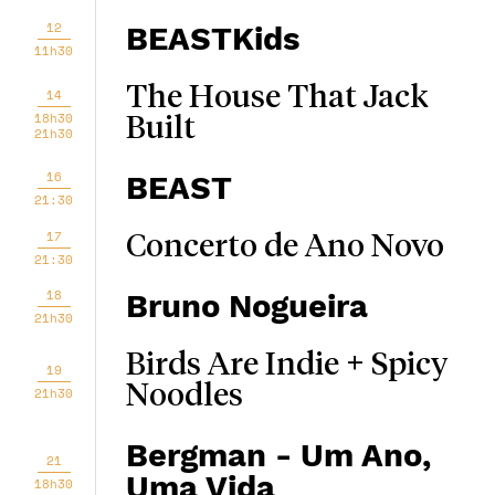
12
BEASTKids
11h30
The House That Jack
14
18h30
Built
21h30
16
BEAST
21:30
17
Concerto de Ano Novo
21:30
18
Bruno Nogueira
21h30
Birds Are Indie + Spicy
19
Noodles
21h30
Bergman - Um Ano,
21
Uma Vida
18h30