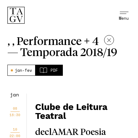
Menu
, , Performance + 4
—
Temporada 2018/19
jan-fev
PDF
jan
Clube de Leitura
08
Teatral
18:30
10
declAMAR Poesia
22:00