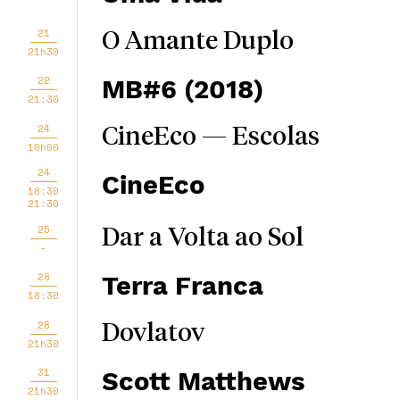
21
O Amante Duplo
21h30
22
MB#6 (2018)
21:30
24
CineEco — Escolas
10h00
24
CineEco
18:30
21:30
25
Dar a Volta ao Sol
-
28
Terra Franca
18:30
28
Dovlatov
21h30
31
Scott Matthews
21h30