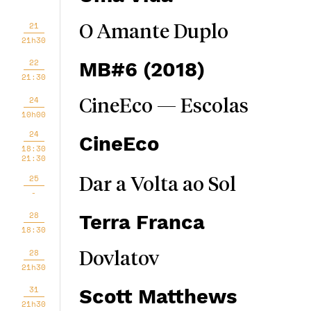
21
O Amante Duplo
21h30
22
MB#6 (2018)
21:30
24
CineEco — Escolas
10h00
24
CineEco
18:30
21:30
25
Dar a Volta ao Sol
-
28
Terra Franca
18:30
28
Dovlatov
21h30
31
Scott Matthews
21h30