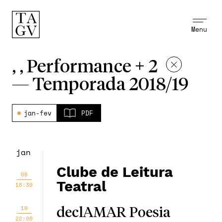
Menu
, , Performance + 2
—
Temporada 2018/19
jan-fev
PDF
jan
Clube de Leitura
08
Teatral
18:30
10
declAMAR Poesia
22:00