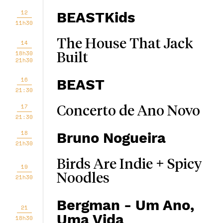
12
BEASTKids
11h30
The House That Jack
14
18h30
Built
21h30
16
BEAST
21:30
17
Concerto de Ano Novo
21:30
18
Bruno Nogueira
21h30
Birds Are Indie + Spicy
19
Noodles
21h30
Bergman - Um Ano,
21
Uma Vida
18h30