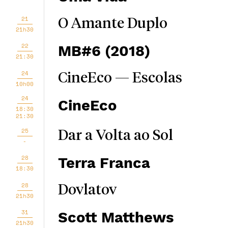
21
O Amante Duplo
21h30
22
MB#6 (2018)
21:30
24
CineEco — Escolas
10h00
24
CineEco
18:30
21:30
25
Dar a Volta ao Sol
-
28
Terra Franca
18:30
28
Dovlatov
21h30
31
Scott Matthews
21h30