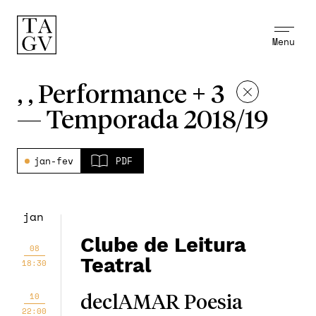
Menu
, , Performance + 3
—
Temporada 2018/19
jan-fev
PDF
jan
Clube de Leitura
08
Teatral
18:30
10
declAMAR Poesia
22:00