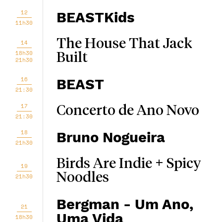
12
BEASTKids
11h30
The House That Jack
14
18h30
Built
21h30
16
BEAST
21:30
17
Concerto de Ano Novo
21:30
18
Bruno Nogueira
21h30
Birds Are Indie + Spicy
19
Noodles
21h30
Bergman - Um Ano,
21
Uma Vida
18h30