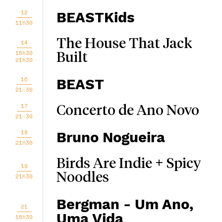
12
BEASTKids
11h30
The House That Jack
14
18h30
Built
21h30
16
BEAST
21:30
17
Concerto de Ano Novo
21:30
18
Bruno Nogueira
21h30
Birds Are Indie + Spicy
19
Noodles
21h30
Bergman - Um Ano,
21
Uma Vida
18h30