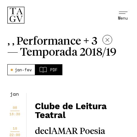
Menu
, , Performance + 3
—
Temporada 2018/19
jan-fev
PDF
jan
Clube de Leitura
08
Teatral
18:30
10
declAMAR Poesia
22:00