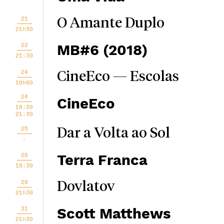
21
O Amante Duplo
21h30
22
MB#6 (2018)
21:30
24
CineEco — Escolas
10h00
24
CineEco
18:30
21:30
25
Dar a Volta ao Sol
-
28
Terra Franca
18:30
28
Dovlatov
21h30
31
Scott Matthews
21h30