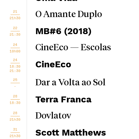
21
O Amante Duplo
21h30
22
MB#6 (2018)
21:30
24
CineEco — Escolas
10h00
24
CineEco
18:30
21:30
25
Dar a Volta ao Sol
-
28
Terra Franca
18:30
28
Dovlatov
21h30
31
Scott Matthews
21h30