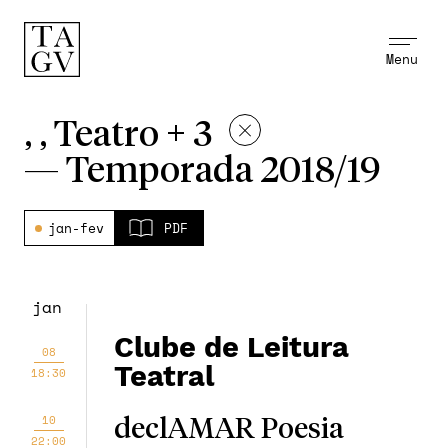
Menu
, , Teatro + 3
—
Temporada 2018/19
jan-fev
PDF
jan
Clube de Leitura
08
Teatral
18:30
10
declAMAR Poesia
22:00