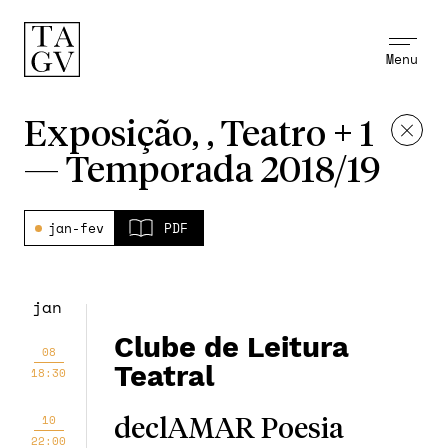
Menu
Exposição, , Teatro + 1
—
Temporada 2018/19
jan-fev
PDF
jan
Clube de Leitura
08
Teatral
18:30
10
declAMAR Poesia
22:00