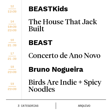
12
BEASTKids
11h30
The House That Jack
14
18h30
Built
21h30
16
BEAST
21:30
17
Concerto de Ano Novo
21:30
18
Bruno Nogueira
21h30
Birds Are Indie + Spicy
19
Noodles
21h30
Bergman - Um Ano,
21
ARQUIVO
3
CATEGORIA
S
Uma Vida
18h30