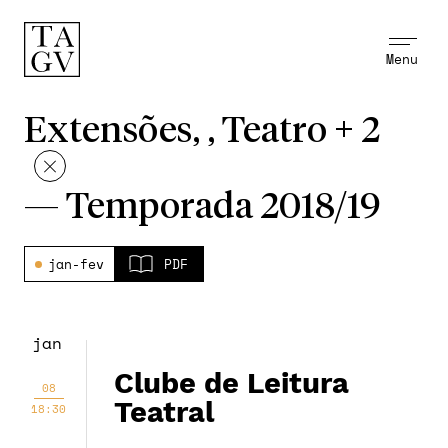
Menu
Extensões, , Teatro + 2
—
Temporada 2018/19
jan-fev
PDF
jan
Clube de Leitura
08
Teatral
18:30