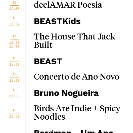
10
declAMAR Poesia
22:00
12
BEASTKids
11h30
The House That Jack
14
18h30
Built
21h30
16
BEAST
21:30
17
Concerto de Ano Novo
21:30
18
Bruno Nogueira
21h30
Birds Are Indie + Spicy
19
Noodles
21h30