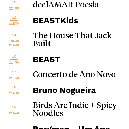
10
declAMAR Poesia
22:00
12
BEASTKids
11h30
The House That Jack
14
18h30
Built
21h30
16
BEAST
21:30
17
Concerto de Ano Novo
21:30
18
Bruno Nogueira
21h30
Birds Are Indie + Spicy
19
Noodles
21h30