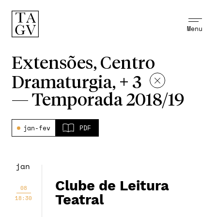
Menu
Extensões, Centro
Dramaturgia, + 3
—
Temporada 2018/19
jan-fev
PDF
jan
Clube de Leitura
08
Teatral
18:30