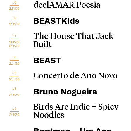
10
declAMAR Poesia
22:00
12
BEASTKids
11h30
The House That Jack
14
18h30
Built
21h30
16
BEAST
21:30
17
Concerto de Ano Novo
21:30
18
Bruno Nogueira
21h30
Birds Are Indie + Spicy
19
Noodles
21h30