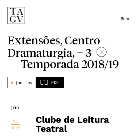
Menu
Extensões, Centro
Dramaturgia, + 3
—
Temporada 2018/19
jan-fev
PDF
jan
Clube de Leitura
08
Teatral
18:30