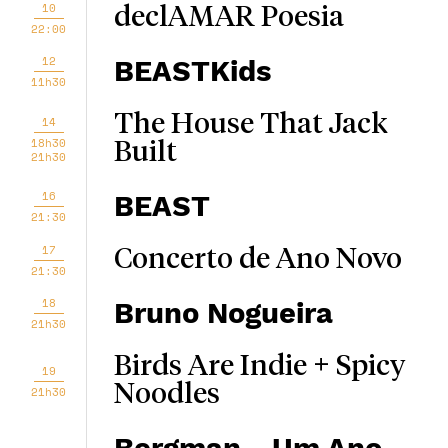
10
declAMAR Poesia
22:00
12
BEASTKids
11h30
The House That Jack
14
18h30
Built
21h30
16
BEAST
21:30
17
Concerto de Ano Novo
21:30
18
Bruno Nogueira
21h30
Birds Are Indie + Spicy
19
Noodles
21h30