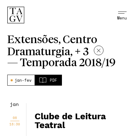
Menu
Extensões, Centro
Dramaturgia, + 3
—
Temporada 2018/19
jan-fev
PDF
jan
Clube de Leitura
08
Teatral
18:30