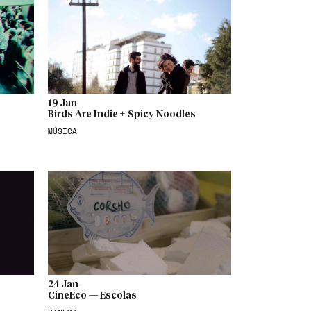
19 Jan
Birds Are Indie + Spicy Noodles
MÚSICA
24 Jan
CineEco — Escolas