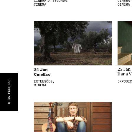
CINEMA À SEGUNDA,
CINEMA 
CINEMA
CINEMA
24 Jan
25 Jan
CineEco
Dar a V
EXTENSÕES,
EXPOSIÇ
S
CATEGORIA
CINEMA
6