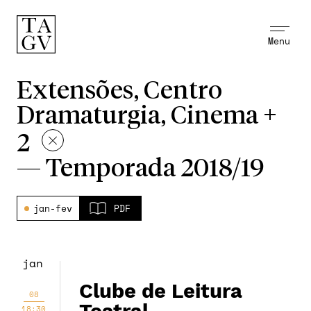
Menu
Extensões, Centro
Dramaturgia, Cinema +
2
—
Temporada 2018/19
jan-fev
PDF
jan
Clube de Leitura
08
18:30