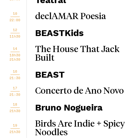
Teatral
10
declAMAR Poesia
22:00
12
BEASTKids
11h30
The House That Jack
14
18h30
Built
21h30
16
BEAST
21:30
17
Concerto de Ano Novo
21:30
18
Bruno Nogueira
21h30
Birds Are Indie + Spicy
19
Noodles
21h30