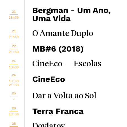
Bergman - Um Ano,
21
Uma Vida
18h30
21
O Amante Duplo
21h30
22
MB#6 (2018)
21:30
24
CineEco — Escolas
10h00
24
CineEco
18:30
21:30
25
Dar a Volta ao Sol
-
28
Terra Franca
18:30
28
Dovlatov