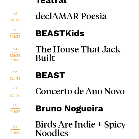
Teatral
10
declAMAR Poesia
22:00
12
BEASTKids
11h30
The House That Jack
14
18h30
Built
21h30
16
BEAST
21:30
17
Concerto de Ano Novo
21:30
18
Bruno Nogueira
21h30
Birds Are Indie + Spicy
19
Noodles
21h30