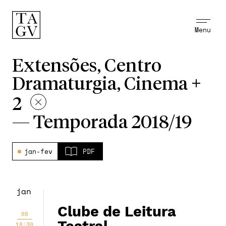
Menu
Extensões, Centro
Dramaturgia, Cinema +
2
—
Temporada 2018/19
jan-fev
PDF
jan
Clube de Leitura
08
18:30