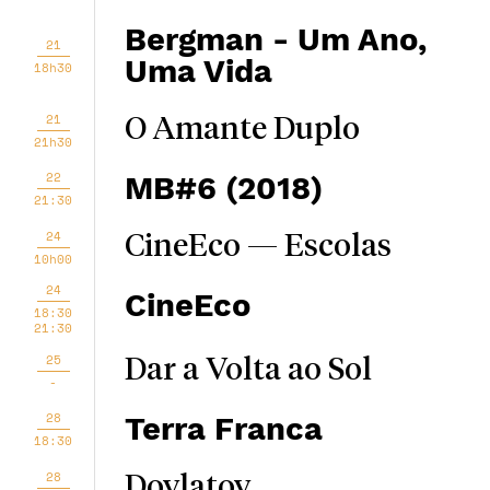
Bergman - Um Ano,
21
Uma Vida
18h30
21
O Amante Duplo
21h30
22
MB#6 (2018)
21:30
24
CineEco — Escolas
10h00
24
CineEco
18:30
21:30
25
Dar a Volta ao Sol
-
28
Terra Franca
18:30
28
Dovlatov