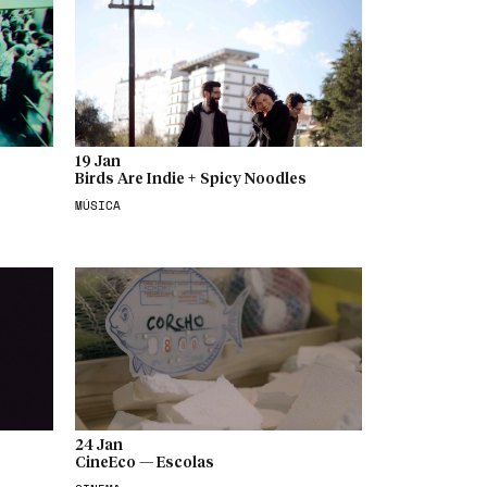
19 Jan
Birds Are Indie + Spicy Noodles
MÚSICA
24 Jan
CineEco — Escolas