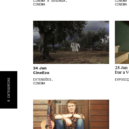
CINEMA À SEGUNDA,
CINEMA 
CINEMA
CINEMA
24 Jan
25 Jan
CineEco
Dar a V
EXTENSÕES,
EXPOSIÇ
S
CATEGORIA
CINEMA
6