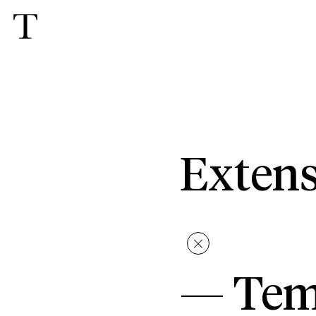
Extens
—
Tem