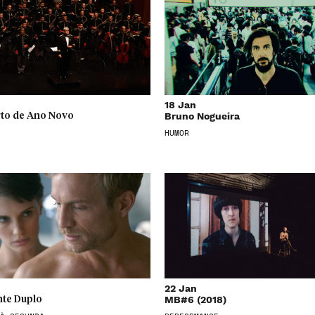
18 Jan
Bruno Nogueira
to de Ano Novo
HUMOR
22 Jan
MB#6 (2018)
te Duplo