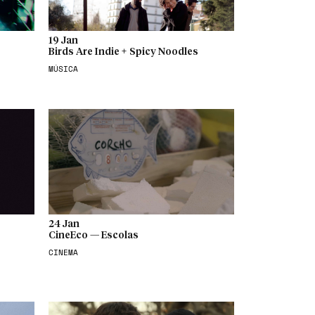
19 Jan
Birds Are Indie + Spicy Noodles
MÚSICA
24 Jan
CineEco — Escolas
CINEMA