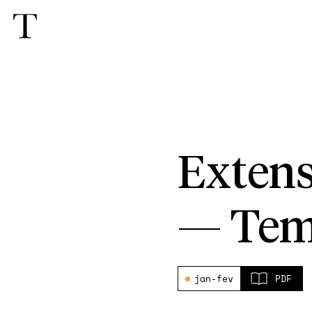
Extens
—
Tem
jan-fev
PDF