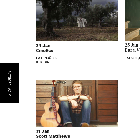
24 Jan
25 Jan
CineEco
Dar a V
EXTENSÕES,
EXPOSIÇ
CINEMA
S
CATEGORIA
5
31 Jan
Scott Matthews