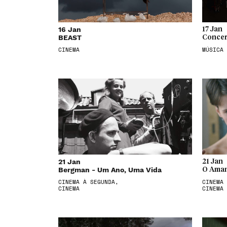
16 Jan
17 Jan
BEAST
Concer
CINEMA
MÚSICA
21 Jan
21 Jan
Bergman - Um Ano, Uma Vida
O Aman
CINEMA À SEGUNDA,
CINEMA 
CINEMA
CINEMA