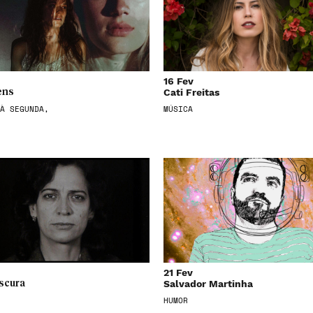
16 Fev
Cati Freitas
ens
À SEGUNDA,
MÚSICA
21 Fev
Salvador Martinha
scura
HUMOR