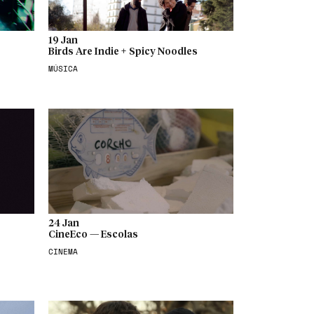
19 Jan
Birds Are Indie + Spicy Noodles
MÚSICA
24 Jan
CineEco — Escolas
CINEMA