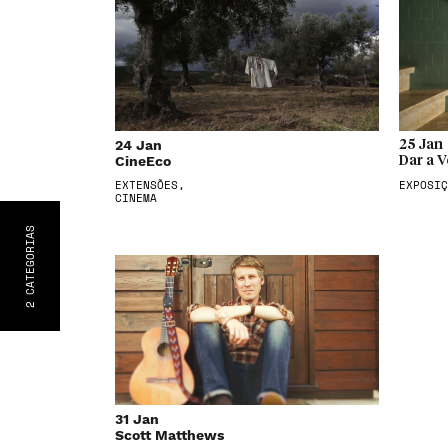
24 Jan
25 Jan
CineEco
Dar a V
EXTENSÕES,
EXPOSIÇ
CINEMA
S
CATEGORIA
2
31 Jan
Scott Matthews