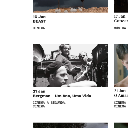
16 Jan
17 Jan
BEAST
Concer
CINEMA
MÚSICA
21 Jan
21 Jan
Bergman - Um Ano, Uma Vida
O Aman
CINEMA À SEGUNDA,
CINEMA 
CINEMA
CINEMA