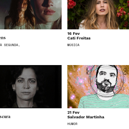
16 Fev
Cati Freitas
ens
À SEGUNDA,
MÚSICA
21 Fev
Salvador Martinha
scura
HUMOR