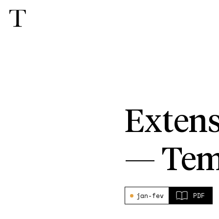
Extens
—
Tem
jan-fev
PDF