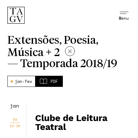
Menu
Extensões, Poesia,
Música + 2
—
Temporada 2018/19
jan-fev
PDF
jan
Clube de Leitura
08
Teatral
18:30