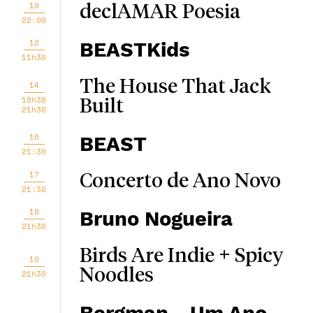
10
declAMAR Poesia
22:00
12
BEASTKids
11h30
The House That Jack
14
18h30
Built
21h30
16
BEAST
21:30
17
Concerto de Ano Novo
21:30
18
Bruno Nogueira
21h30
Birds Are Indie + Spicy
19
Noodles
21h30