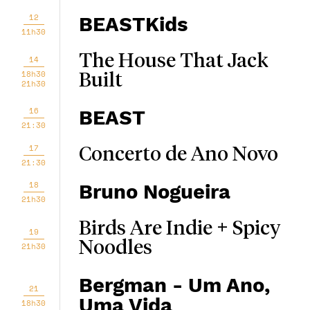
12
BEASTKids
11h30
The House That Jack
14
18h30
Built
21h30
16
BEAST
21:30
17
Concerto de Ano Novo
21:30
18
Bruno Nogueira
21h30
Birds Are Indie + Spicy
19
Noodles
21h30
Bergman - Um Ano,
21
Uma Vida
18h30