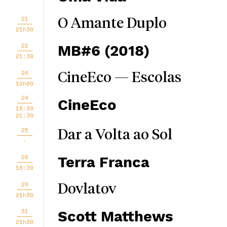
21
O Amante Duplo
21h30
22
MB#6 (2018)
21:30
24
CineEco — Escolas
10h00
24
CineEco
18:30
21:30
25
Dar a Volta ao Sol
-
28
Terra Franca
18:30
28
Dovlatov
21h30
31
Scott Matthews
21h30