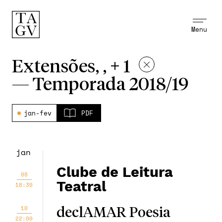
Menu
Extensões, , + 1
—
Temporada 2018/19
jan-fev
PDF
jan
Clube de Leitura
08
Teatral
18:30
10
declAMAR Poesia
22:00