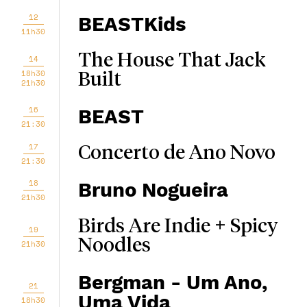
12
BEASTKids
11h30
The House That Jack
14
18h30
Built
21h30
16
BEAST
21:30
17
Concerto de Ano Novo
21:30
18
Bruno Nogueira
21h30
Birds Are Indie + Spicy
19
Noodles
21h30
Bergman - Um Ano,
21
Uma Vida
18h30