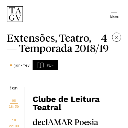
Menu
Extensões, Teatro, + 4
—
Temporada 2018/19
jan-fev
PDF
jan
Clube de Leitura
08
Teatral
18:30
10
declAMAR Poesia
22:00