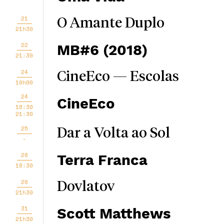
21
O Amante Duplo
21h30
22
MB#6 (2018)
21:30
24
CineEco — Escolas
10h00
24
CineEco
18:30
21:30
25
Dar a Volta ao Sol
-
28
Terra Franca
18:30
28
Dovlatov
21h30
31
Scott Matthews
21h30