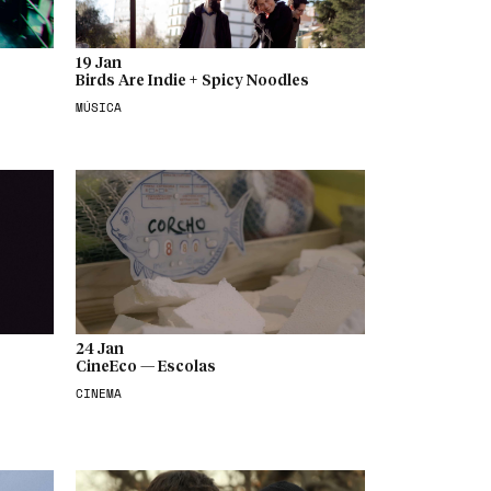
19 Jan
Birds Are Indie + Spicy Noodles
MÚSICA
24 Jan
CineEco — Escolas
CINEMA