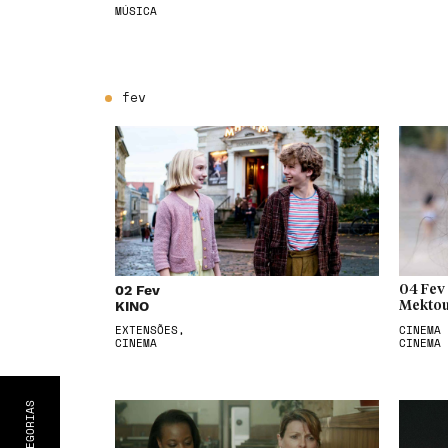
MÚSICA
fev
02 Fev
04 Fev
KINO
Mektou
EXTENSÕES,
CINEMA 
CINEMA
CINEMA
S
CATEGORIA