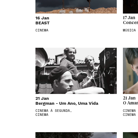
16 Jan
17 Jan
BEAST
Concer
CINEMA
MÚSICA
21 Jan
21 Jan
Bergman - Um Ano, Uma Vida
O Aman
CINEMA À SEGUNDA,
CINEMA 
CINEMA
CINEMA