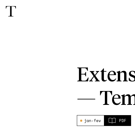
Extens
—
Tem
jan-fev
PDF