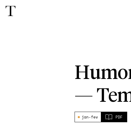
Humor,
—
Tem
jan-fev
PDF