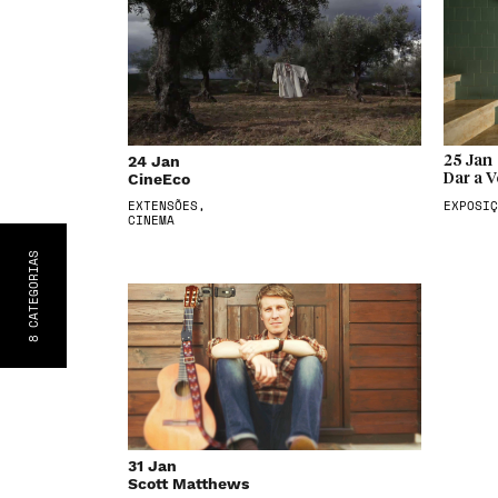
24 Jan
25 Jan
CineEco
Dar a V
EXTENSÕES,
EXPOSIÇ
CINEMA
S
CATEGORIA
8
31 Jan
Scott Matthews