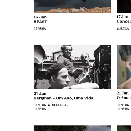
16 Jan
17 Jan
BEAST
Concer
CINEMA
MÚSICA
21 Jan
21 Jan
Bergman - Um Ano, Uma Vida
O Aman
CINEMA À SEGUNDA,
CINEMA 
CINEMA
CINEMA