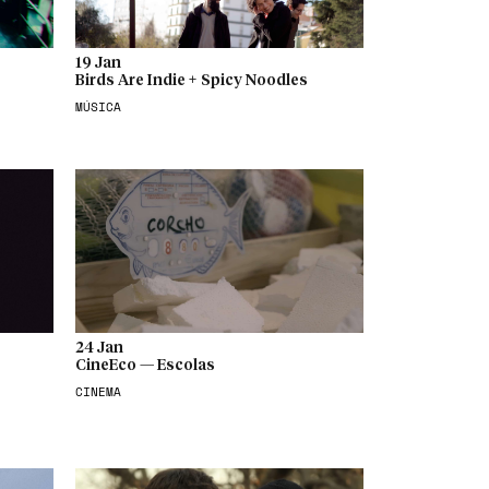
19 Jan
Birds Are Indie + Spicy Noodles
MÚSICA
24 Jan
CineEco — Escolas
CINEMA