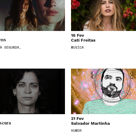
16 Fev
Cati Freitas
ens
À SEGUNDA,
MÚSICA
21 Fev
Salvador Martinha
scura
HUMOR