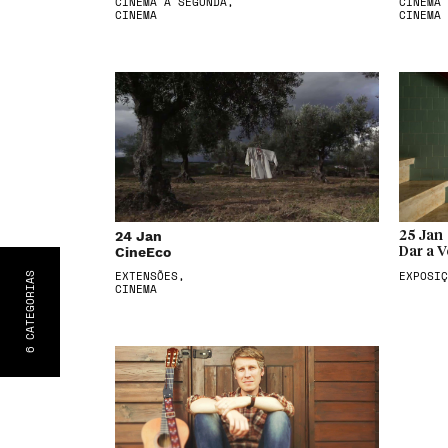
CINEMA À SEGUNDA,
CINEMA 
CINEMA
CINEMA
24 Jan
25 Jan
CineEco
Dar a V
EXTENSÕES,
EXPOSIÇ
S
CATEGORIA
CINEMA
6