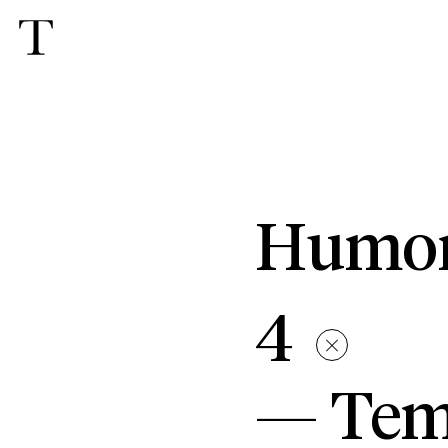
Humor,
4
—
Tem