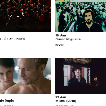
18 Jan
Bruno Nogueira
to de Ano Novo
HUMOR
22 Jan
MB#6 (2018)
te Duplo