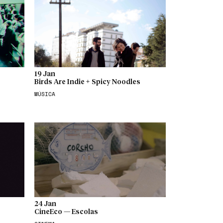
19 Jan
Birds Are Indie + Spicy Noodles
MÚSICA
24 Jan
CineEco — Escolas