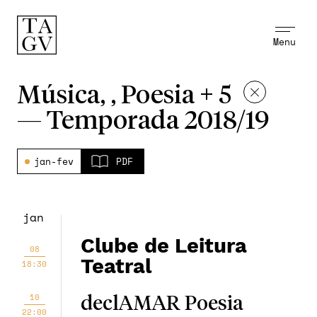
Menu
Música, , Poesia + 5
—
Temporada 2018/19
jan-fev
PDF
jan
Clube de Leitura
08
Teatral
18:30
10
declAMAR Poesia
22:00