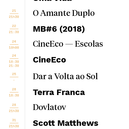
21
O Amante Duplo
21h30
22
MB#6 (2018)
21:30
24
CineEco — Escolas
10h00
24
CineEco
18:30
21:30
25
Dar a Volta ao Sol
-
28
Terra Franca
18:30
28
Dovlatov
21h30
31
Scott Matthews
21h30