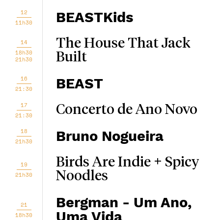
12
BEASTKids
11h30
The House That Jack
14
18h30
Built
21h30
16
BEAST
21:30
17
Concerto de Ano Novo
21:30
18
Bruno Nogueira
21h30
Birds Are Indie + Spicy
19
Noodles
21h30
Bergman - Um Ano,
21
Uma Vida
18h30