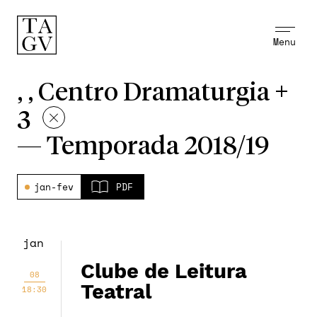
Menu
, , Centro Dramaturgia +
3
—
Temporada 2018/19
jan-fev
PDF
jan
Clube de Leitura
08
Teatral
18:30