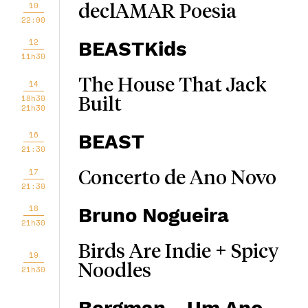
10
declAMAR Poesia
22:00
12
BEASTKids
11h30
The House That Jack
14
18h30
Built
21h30
16
BEAST
21:30
17
Concerto de Ano Novo
21:30
18
Bruno Nogueira
21h30
Birds Are Indie + Spicy
19
Noodles
21h30