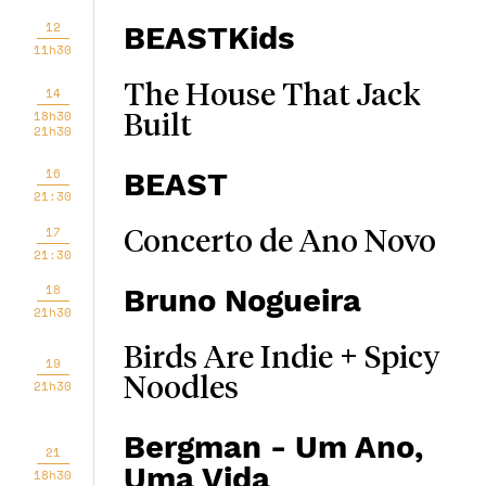
12
BEASTKids
11h30
The House That Jack
14
18h30
Built
21h30
16
BEAST
21:30
17
Concerto de Ano Novo
21:30
18
Bruno Nogueira
21h30
Birds Are Indie + Spicy
19
Noodles
21h30
Bergman - Um Ano,
21
Uma Vida
18h30