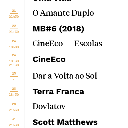
21
O Amante Duplo
21h30
22
MB#6 (2018)
21:30
24
CineEco — Escolas
10h00
24
CineEco
18:30
21:30
25
Dar a Volta ao Sol
-
28
Terra Franca
18:30
28
Dovlatov
21h30
31
Scott Matthews
21h30