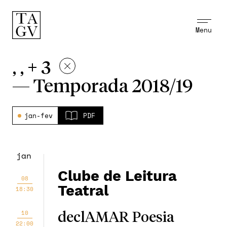
Menu
, , + 3
—
Temporada 2018/19
jan-fev
PDF
jan
Clube de Leitura
08
Teatral
18:30
10
declAMAR Poesia
22:00