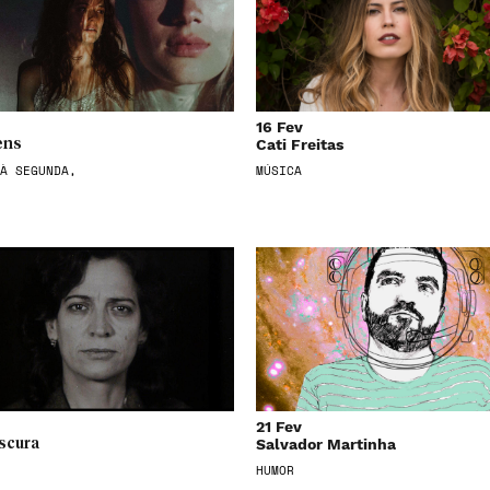
16 Fev
Cati Freitas
ens
À SEGUNDA,
MÚSICA
21 Fev
Salvador Martinha
scura
HUMOR