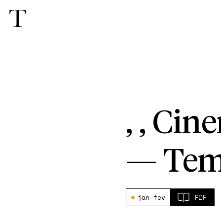
, , Ci
—
Tem
jan-fev
PDF