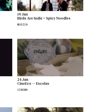
19 Jan
Birds Are Indie + Spicy Noodles
MÚSICA
24 Jan
CineEco — Escolas
CINEMA