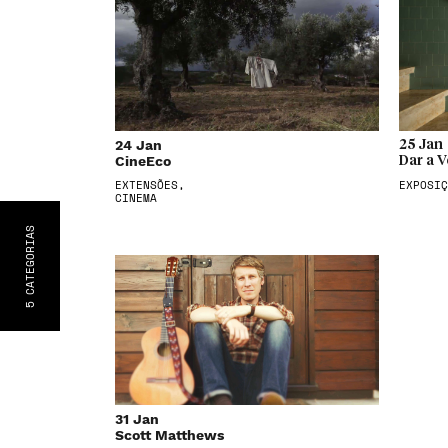
24 Jan
25 Jan
CineEco
Dar a V
EXTENSÕES,
EXPOSIÇ
CINEMA
S
CATEGORIA
5
31 Jan
Scott Matthews