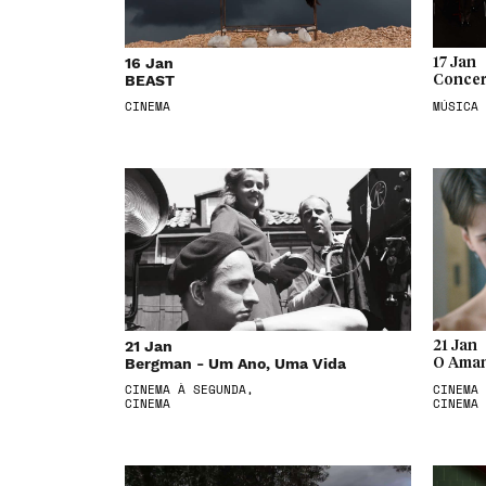
16 Jan
17 Jan
BEAST
Concer
CINEMA
MÚSICA
21 Jan
21 Jan
Bergman - Um Ano, Uma Vida
O Aman
CINEMA À SEGUNDA,
CINEMA 
CINEMA
CINEMA